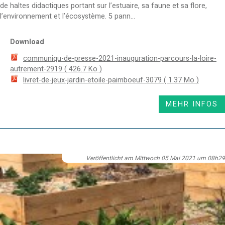
de haltes didactiques portant sur l’estuaire, sa faune et sa flore,
l’environnement et l’écosystème. 5 pann...
Download
communiqu-de-presse-2021-inauguration-parcours-la-loire-
autrement-2919
( 426.7 Ko )
livret-de-jeux-jardin-etoile-paimboeuf-3079
( 1.37 Mo )
MEHR INFOS
Veröffentlicht am Mittwoch 05 Mai 2021 um 08h29