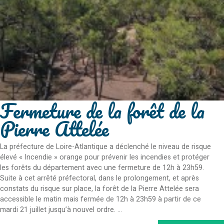
Fermeture de la forêt de la
Pierre Attelée
La préfecture de Loire-Atlantique a déclenché le niveau de risque
élevé « Incendie » orange pour prévenir les incendies et protéger
les forêts du département avec une fermeture de 12h à 23h59.
Suite à cet arrêté préfectoral, dans le prolongement, et après
constats du risque sur place, la forêt de la Pierre Attelée sera
accessible le matin mais fermée de 12h à 23h59 à partir de ce
mardi 21 juillet jusqu’à nouvel ordre. ...